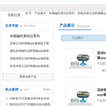
首 页
>
产品展示
>
灰熔融性测试仪系列
>
智能灰熔点花样视频ap
当前位置：
产品展示
目录导航
Directory
Products
鹤壁市花样视频仪器仪表有限公司
灰熔融性测试仪系列
产品图片
灰熔点花样视频app最新版下载
微机灰熔融性花样视频app最新版下载
贵州K
频ap
智能灰熔点花样视频app最新版下载
产品型号
自动灰熔点花样视频app最新版下载
查
查看全部产品
热点新闻
Hot
花样
ROME+
app
河南省2016质量信用A类全自动
产品型号
量热仪
国内综合实力*的微机全自动量热