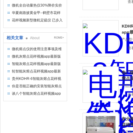
查
仪制造企业
微机全自动量热仪30%降价实价
出售
华夏南路披黄金甲--鹤壁市花样
视频仪器仪表有限公司
花样视频新型微机定硫仪 已步入
KDH
市场
app
相关文章
About
ROME+
产品型号
查
微机熔点仪的使用注意事项及维
修
微机灰熔点花样视频app最新版
下载的安装技巧
智能灰熔点花样视频app最新版
下载的安装分软件和炉体两部分
轮智能灰熔点花样视频app最新
电厂煤
版下载，还看花样视频
熔点
贵州KDHR-6智能灰熔点花样视
频app最新版下载灰熔点高好还
产品型号
你是否能正确的安装智能灰熔点
是低好？
花样视频app最新版下载
谈八个智能灰熔点花样视频app
查
最新版下载的维护保养
灰分测
花样视
产品型号