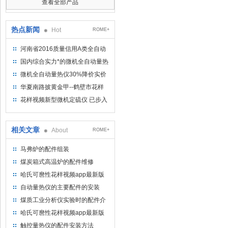
查看全部产品
热点新闻
Hot
ROME+
河南省2016质量信用A类全自动
量热仪
国内综合实力*的微机全自动量热
仪制造企业
微机全自动量热仪30%降价实价
出售
华夏南路披黄金甲--鹤壁市花样
视频仪器仪表有限公司
花样视频新型微机定硫仪 已步入
市场
相关文章
About
ROME+
马弗炉的配件组装
煤炭箱式高温炉的配件维修
哈氏可麿性花样视频app最新版
下载的仪器保养与所需配件
自动量热仪的主要配件的安装
煤质工业分析仪实验时的配件介
绍
哈氏可麿性花样视频app最新版
下载的操作步骤与配件
触控量热仪的配件安装方法