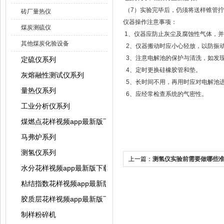
（7）实验完毕后，仍须将送样锥管拧紧
砖厂量热仪
仪器操作注意事项：
煤炭测硫仪
1、仪器应防止灰尘及腐蚀性气体
其他煤炭化验设备
2、仪器搬动时应小心轻放，以防振动
3、注意电解池的保护与清洗，如
定硫仪系列
4、定时更换硅橡胶管和垫。
灰熔融性测试仪系列
5、长时间不用，再用时应对电解池进行
量热仪系列
6、应经常检查系统的气密性。
工业分析仪系列
煤燃点花样视频app最新版下载
马弗炉系列
测氢仪系列
上一篇：
测氢仪实验前需要做哪些
水分花样视频app最新版下载系列
粘结指数花样视频app最新版下载系列
胶质层花样视频app最新版下载系列
制样粉碎机