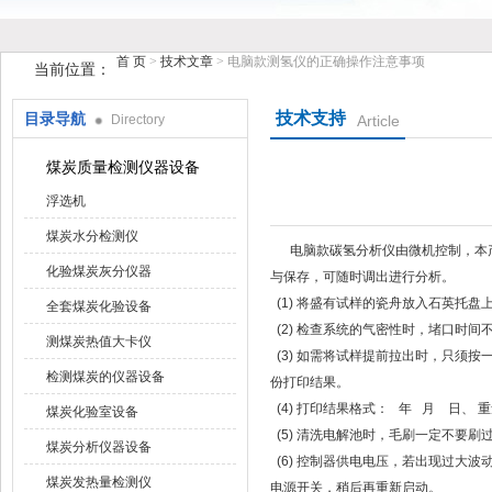
首 页
>
技术文章
> 电脑款测氢仪的正确操作注意事项
当前位置：
技术支持
目录导航
Directory
Article
鹤壁市花样视频仪器仪表有限公司
煤炭质量检测仪器设备
浮选机
煤炭水分检测仪
电脑款碳氢分析仪由微机控制，本产品
化验煤炭灰分仪器
与保存，可随时调出进行分析。
(1) 将盛有试样的瓷舟放入石英托盘上后
全套煤炭化验设备
(2) 检查系统的气密性时，堵口时间不可过
测煤炭热值大卡仪
(3) 如需将试样提前拉出时，只须
检测煤炭的仪器设备
份打印结果。
(4) 打印结果格式： 年 月 日、 重量
煤炭化验室设备
(5) 清洗电解池时，毛刷一定不要刷过
煤炭分析仪器设备
(6) 控制器供电电压，若出现过大波动时
煤炭发热量检测仪
电源开关，稍后再重新启动。