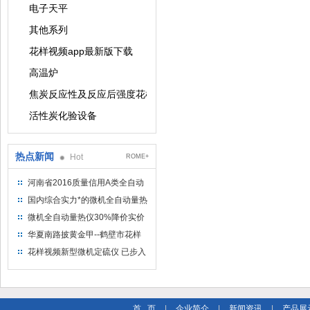
电子天平
其他系列
花样视频app最新版下载
高温炉
焦炭反应性及反应后强度花样视频app最新版下载
活性炭化验设备
热点新闻
Hot
ROME+
河南省2016质量信用A类全自动
量热仪
国内综合实力*的微机全自动量热
仪制造企业
微机全自动量热仪30%降价实价
出售
华夏南路披黄金甲--鹤壁市花样
视频仪器仪表有限公司
花样视频新型微机定硫仪 已步入
市场
首 页
|
企业简介
|
新闻资讯
|
产品展