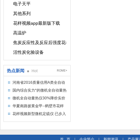
电子天平
其他系列
花样视频app最新版下载
高温炉
焦炭反应性及反应后强度花样视频app最新版下载
活性炭化验设备
热点新闻
Hot
ROME+
河南省2016质量信用A类全自动
量热仪
国内综合实力*的微机全自动量热
仪制造企业
微机全自动量热仪30%降价实价
出售
华夏南路披黄金甲--鹤壁市花样
视频仪器仪表有限公司
花样视频新型微机定硫仪 已步入
市场
首 页
|
企业简介
|
新闻资讯
|
产品展