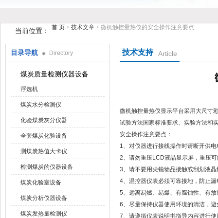
首 页
>
技术文章
> 微机触控量热仪的安全操作注意要点
当前位置：
技术支持
目录导航
Directory
Article
鹤壁市花样视频仪器仪表有限公司
煤炭质量检测仪器设备
浮选机
煤炭水分检测仪
微机触控量热仪显示平台采用大尺寸彩色液晶
化验煤炭灰分仪器
试验方法国家标准要求、实验方法和实验步
安全操作注意要点：
全套煤炭化验设备
1、对仪器进行接线操作时请断开供电电
测煤炭热值大卡仪
2、请勿重压LCD液晶显示屏，
检测煤炭的仪器设备
3、请不要用尖锐物品接触或刮划液晶触摸屏
4、温控器仪表必须可靠接地，防止
煤炭化验室设备
5、远离易燃、易爆、有腐
煤炭分析仪器设备
6、尽量保持仪器使用环境的清洁，避
煤炭发热量检测仪
7、请遵循仪表说明书指导内容进行使用