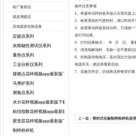
操作注意事项
砖厂量热仪
1、将盛有试样的瓷舟放入石英托盘上后
煤炭测硫仪
2、检查系统的气密性时，堵口时间不可过长
其他煤炭化验设备
3、如需将试样提前拉出时，只须
份打印结果。
定硫仪系列
4、打印结果格式： 年 月 日、 重
灰熔融性测试仪系列
5、清洗电解池时，毛刷一定不要刷过两
量热仪系列
6、控制器供电电压，若出现过大波
工业分析仪系列
电源开关，稍后再重新启动。
7、实验完毕后，仍须将送样锥管拧
煤燃点花样视频app最新版下载
马弗炉系列
测氢仪系列
水分花样视频app最新版下载系列
粘结指数花样视频app最新版下载系列
上一篇：
密封式化验制样粉碎机使
胶质层花样视频app最新版下载系列
制样粉碎机