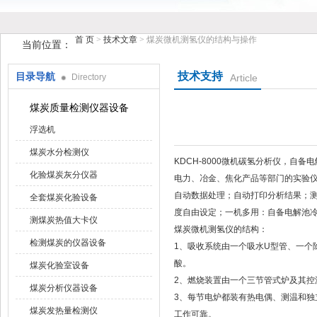
首 页
>
技术文章
> 煤炭微机测氢仪的结构与操作
当前位置：
技术支持
目录导航
Directory
Article
鹤壁市花样视频仪器仪表有限公司
煤炭质量检测仪器设备
浮选机
煤炭水分检测仪
KDCH-8000微机碳氢分析仪，自备电解
化验煤炭灰分仪器
电力、冶金、焦化产品等部门的实验仪
自动数据处理；自动打印分析结果；测
全套煤炭化验设备
度自由设定；一机多用：自备电解池冷
测煤炭热值大卡仪
煤炭微机测氢仪的结构：
检测煤炭的仪器设备
1、吸收系统由一个吸水U型管、一
酸。
煤炭化验室设备
2、燃烧装置由一个三节管式炉及其控温
煤炭分析仪器设备
3、每节电炉都装有热电偶、测温
煤炭发热量检测仪
工作可靠。